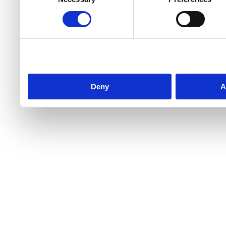
services.
Deny
A