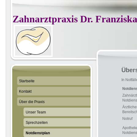
Zahnarztpraxis Dr. Franzis
Übers
In Notfäl
Startseite
Notdien
Kontakt
Zahnärzt
Notdiens
Über die Praxis
Ärztliche
Bereitsc
Unser Team
Notruf
Sprechzeiten
Apothek
Notdiens
Notdienstplan