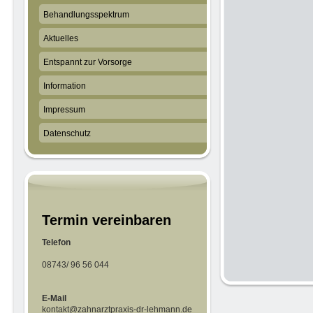
Behandlungsspektrum
Aktuelles
Entspannt zur Vorsorge
Information
Impressum
Datenschutz
Termin vereinbaren
Telefon
08743/ 96 56 044
E-Mail
kontakt@zahnarztpraxis-dr-lehmann.de