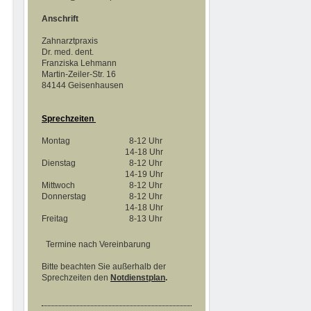
Anschrift
Zahnarztpraxis
Dr. med. dent.
Franziska Lehmann
Martin-Zeiler-Str. 16
84144 Geisenhausen
Sprechzeiten
Montag
8-12 Uhr
14-18 Uhr
Dienstag
8-12 Uhr
14-19 Uhr
Mittwoch
8-12 Uhr
Donnerstag
8-12 Uhr
14-18 Uhr
Freitag
8-13 Uhr
Termine nach Vereinbarung
Bitte beachten Sie außerhalb der
Sprechzeiten den
Notdienstplan
.