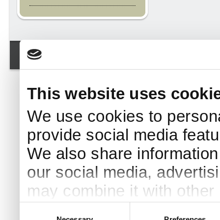
Druckversion
|
Sitemap
© Dr. Franziska Lehmann
This website uses cooki
We use cookies to persona
provide social media featur
We also share information 
our social media, advertis
may combine it with other 
to them or that they’ve col
Consent
Necessary
Preferences
Selection