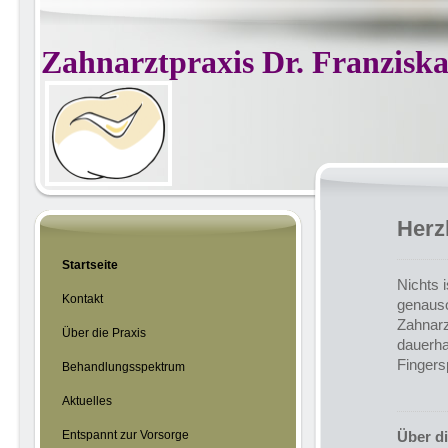
Zahnarztpraxis Dr. Franzis
Herz
Startseite
Nichts 
Kontakt
genauso
Zahnarz
Über die Praxis
dauerha
Fingers
Behandlungsspektrum
Aktuelles
Entspannt zur Vorsorge
Über di