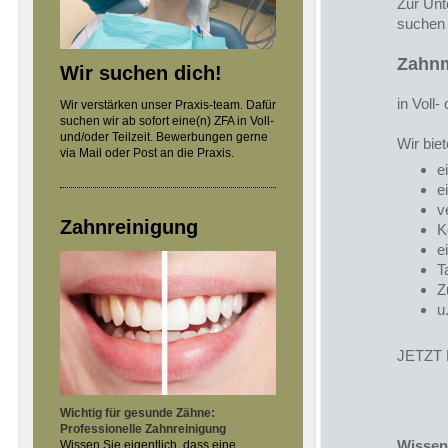
Zur Unt
suchen 
Zahnm
Wir suchen dich!
in Voll- 
Wir verstärken unser Praxis-team. Dafür
suchen wir ab sofort eine(n) ZFA in Voll-
und/oder Teilzeit. Bewerbungen gerne
Wir biet
via Mail oder Post an die Praxis.
e
e
v
Zahnreinigung
K
e
T
Z
u
JETZT
Wichtig für gesunde Zähne:
Professionelle Zahnreinigung
Wissen
Wissen Sie eigentlich, dass eine