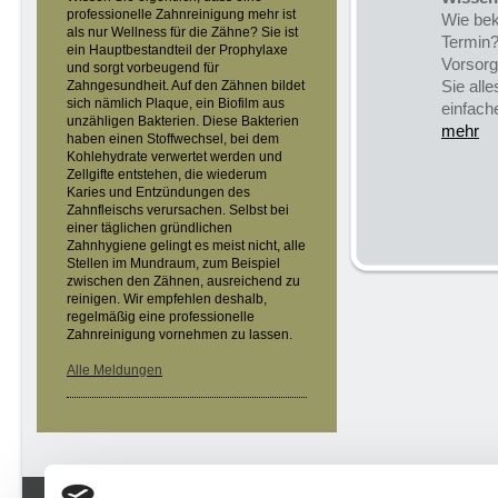
professionelle Zahnreinigung mehr ist
Wie bek
als nur Wellness für die Zähne? Sie ist
Termin?
ein Hauptbestandteil der Prophylaxe
Vorsorg
und sorgt vorbeugend für
Sie all
Zahngesundheit. Auf den Zähnen bildet
sich nämlich Plaque, ein Biofilm aus
einfach
unzähligen Bakterien. Diese Bakterien
mehr
haben einen Stoffwechsel, bei dem
Kohlehydrate verwertet werden und
Zellgifte entstehen, die wiederum
Karies und Entzündungen des
Zahnfleischs verursachen. Selbst bei
einer täglichen gründlichen
Zahnhygiene gelingt es meist nicht, alle
Stellen im Mundraum, zum Beispiel
zwischen den Zähnen, ausreichend zu
reinigen. Wir empfehlen deshalb,
regelmäßig eine professionelle
Zahnreinigung vornehmen zu lassen.
Alle Meldungen
Druckversion
|
Sitemap