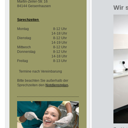
Martin-Zeiler-Str. 16
84144 Geisenhausen
Wir 
Sprechzeiten
Montag
8-12 Uhr
14-18 Uhr
Dienstag
8-12 Uhr
14-19 Uhr
Mittwoch
8-12 Uhr
Donnerstag
8-12 Uhr
14-18 Uhr
Freitag
8-13 Uhr
Termine nach Vereinbarung
Bitte beachten Sie außerhalb der
Sprechzeiten den
Notdienstplan
.