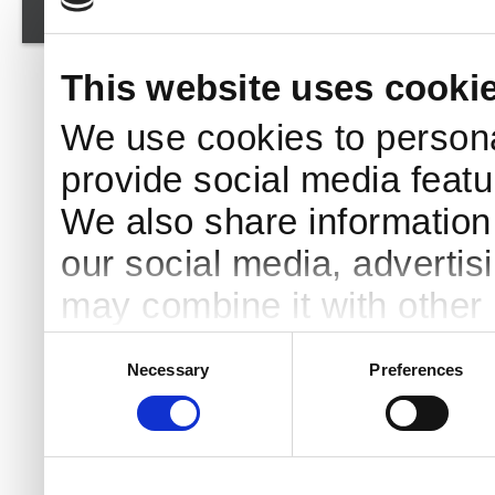
© Dr. Franziska Lehmann
This website uses cooki
We use cookies to persona
provide social media featur
We also share information 
our social media, advertis
may combine it with other 
to them or that they’ve col
Consent
Necessary
Preferences
Selection
services.