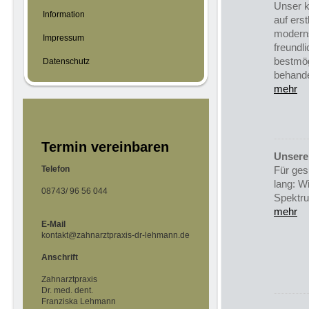
Unser 
Information
auf ers
moderns
Impressum
freundl
bestmög
Datenschutz
behande
mehr
Termin vereinbaren
Unsere
Telefon
Für ges
lang: W
08743/ 96 56 044
Spektru
mehr
E-Mail
kontakt@zahnarztpraxis-dr-lehmann.de
Anschrift
Zahnarztpraxis
Dr. med. dent.
Franziska Lehmann