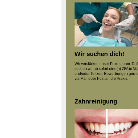
Wir suchen dich!
Wir verstärken unser Praxis-team. Daf
suchen wir ab sofort eine(n) ZFA in Vol
und/oder Teilzeit. Bewerbungen gern
via Mail oder Post an die Praxis.
Zahnreinigung