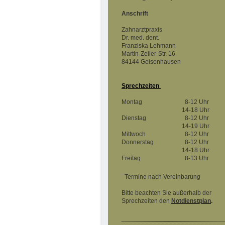
Anschrift
Zahnarztpraxis
Dr. med. dent.
Franziska Lehmann
Martin-Zeiler-Str. 16
84144 Geisenhausen
Sprechzeiten
Montag
8-12 Uhr
14-18 Uhr
Dienstag
8-12 Uhr
14-19 Uhr
Mittwoch
8-12 Uhr
Donnerstag
8-12 Uhr
14-18 Uhr
Freitag
8-13 Uhr
Termine nach Vereinbarung
Bitte beachten Sie außerhalb der
Sprechzeiten den
Notdienstplan
.