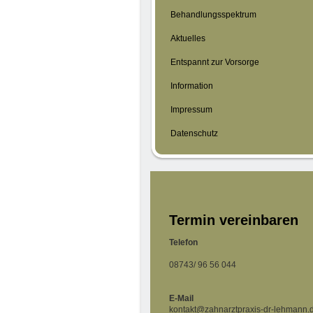
Behandlungsspektrum
Aktuelles
Entspannt zur Vorsorge
Information
Impressum
Datenschutz
Termin vereinbaren
Telefon
08743/ 96 56 044
E-Mail
kontakt@zahnarztpraxis-dr-lehmann.