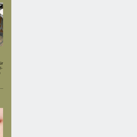
ür
l-
e