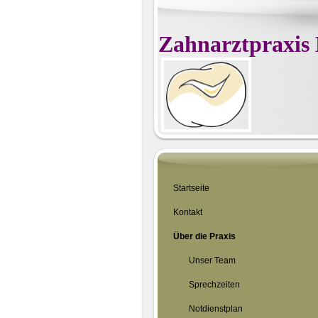
Zahnarztpraxis
Startseite
Kontakt
Über die Praxis
Unser Team
Sprechzeiten
Notdienstplan