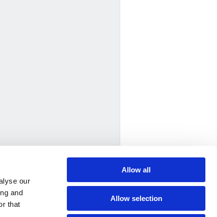
Allow all
alyse our
ing and
Allow selection
r that