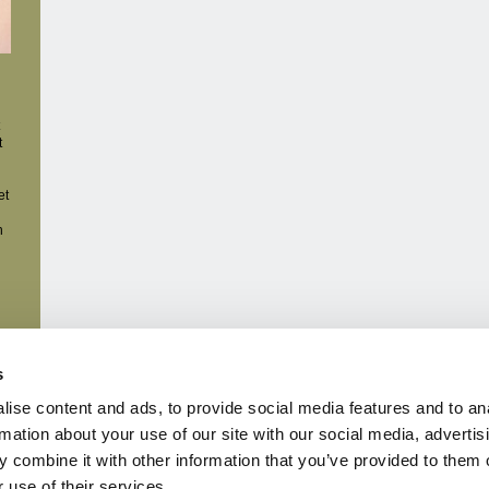
t
et
n
le
s
u
ise content and ads, to provide social media features and to an
rmation about your use of our site with our social media, advertis
 combine it with other information that you’ve provided to them o
 use of their services.